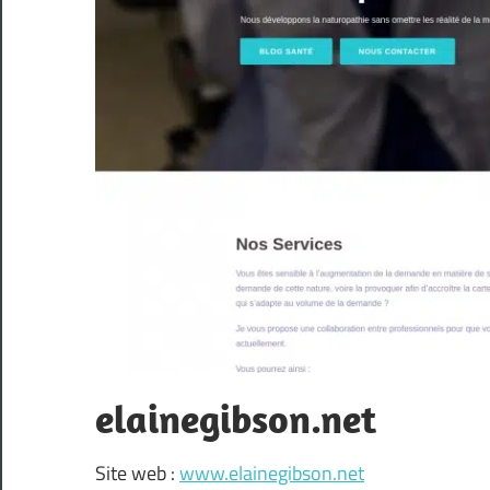
elainegibson.net
Site web :
www.elainegibson.net